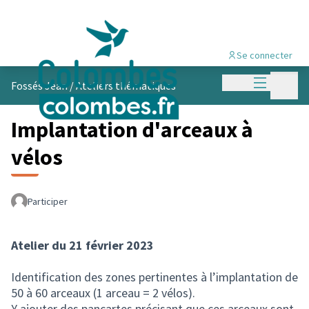
Se connecter
Menu princi
Menu p
Fossés Jean
/
Ateliers thématiques
Implantation d'arceaux à
vélos
Participer
Atelier du 21 février 2023
Identification des zones pertinentes à l’implantation de
50 à 60 arceaux (1 arceau = 2 vélos).
Y ajouter des pancartes précisant que ces arceaux sont