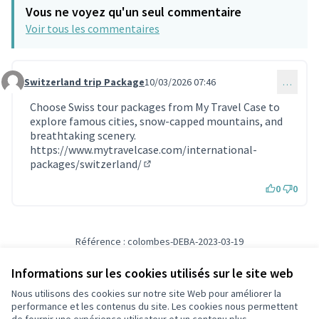
Vous ne voyez qu'un seul commentaire
Voir tous les commentaires
Switzerland trip Package
10/03/2026 07:46
…
Commentaire 2184 (réponse au commentaire 2183)
Choose Swiss tour packages from My Travel Case to
explore famous cities, snow-capped mountains, and
breathtaking scenery.
https://www.mytravelcase.com/international-
packages/switzerland/
(Lien externe)
0
0
Référence : colombes-DEBA-2023-03-19
Numéro de version 5
(sur 5)
voir les autres versions
Informations sur les cookies utilisés sur le site web
Nous utilisons des cookies sur notre site Web pour améliorer la
Conditions d'utilisation
performance et les contenus du site. Les cookies nous permettent
Paramètres des cookies