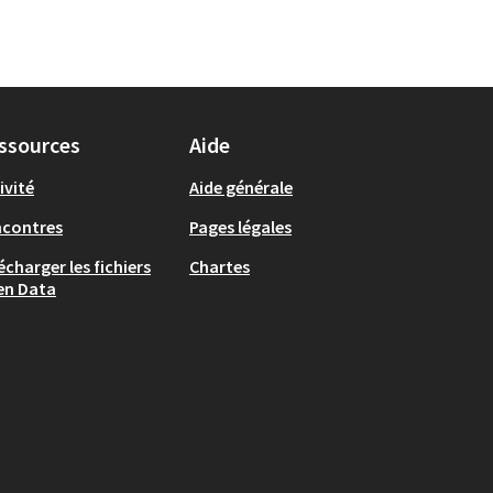
ssources
Aide
ivité
Aide générale
ncontres
Pages légales
écharger les fichiers
Chartes
en Data