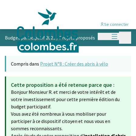
Se connecter
Menu princi
Menu p
Budget participatif 2021
/
Projets proposés
Compris dans
Projet N°8 : Créer des abris à vélo
Cette proposition a été retenue parce que :
Bonjour Monsieur R. et merci de votre intérêt et de
votre investissement pour cette première édition du
budget participatif.
Vous avez été nombreux à vous mobiliser pour
participer à ce dispositif citoyen et nous vous en
sommes reconnaissants.
Après étude de votre proposition d'
installation d'abris