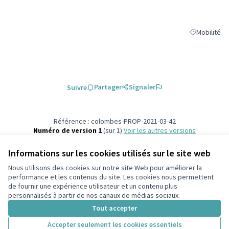
Mobilité
Filtrer les ré
Partager
Signaler
Suivre
Référence : colombes-PROP-2021-03-42
Numéro de version 1
(sur 1)
voir les autres versions
Vérifiez l'empreinte numérique
Informations sur les cookies utilisés sur le site web
Nous utilisons des cookies sur notre site Web pour améliorer la
Conditions d'utilisation
performance et les contenus du site. Les cookies nous permettent
Paramètres des cookies
de fournir une expérience utilisateur et un contenu plus
participons.colombes.fr sur Facebook
personnalisés à partir de nos canaux de médias sociaux.
(Lien externe)
Tout accepter
Accepter seulement les cookies essentiels