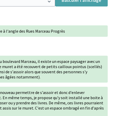
Basculer l’affichage
re à l'angle des Rues Marceau Progrès
du boulevard Marceau, il existe un espace paysager avec un
e muret a été recouvert de petits cailloux pointus (scellés)
si de s'assoir alors que souvent des personnes s'y
nnes âgées notamment).
 nouveau permettre de s'assoir et donc d'enlever
. En même temps, je propose qu'y soit installé une boite à
poser ou y prendre des livres. De même, ces livres pourraient
t assis sur le muret. C'est un espace ombragé en fin d'après