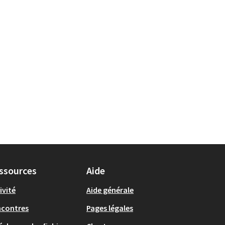
ssources
Aide
ivité
Aide générale
ncontres
Pages légales