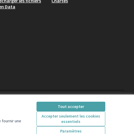
écharger les fichiers
Chartes
en Data
participons.colombes
Tout accepter
(Lien externe)
Accepter seulement les cookies
 fournir une
essentiels
Licence Creative Comm
(Lien externe)
Paramètres