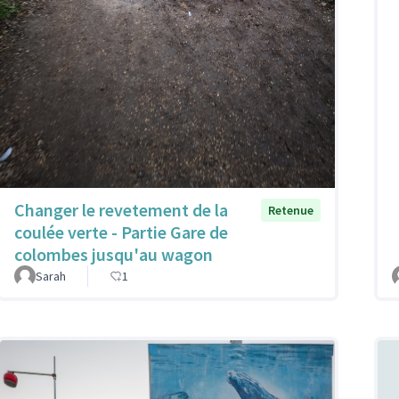
Changer le revetement de la
Retenue
coulée verte - Partie Gare de
colombes jusqu'au wagon
Sarah
1