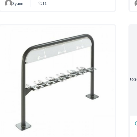
Syann
11