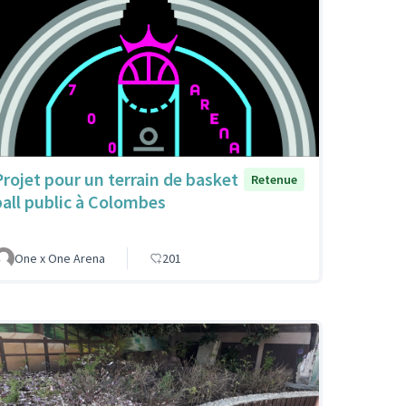
Projet pour un terrain de basket
Retenue
ball public à Colombes
One x One Arena
201