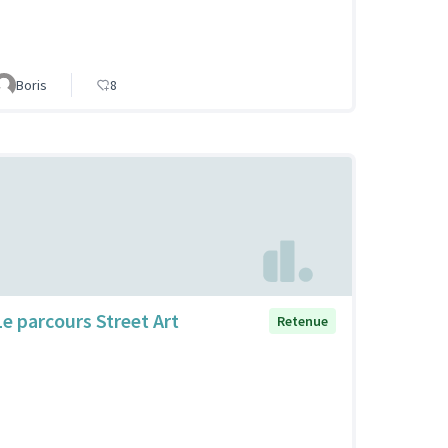
Boris
8
Le parcours Street Art
Retenue