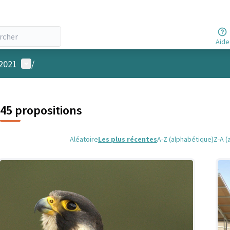
Aide
Menu utilisateur
 2021
/
45 propositions
Aléatoire
Les plus récentes
A-Z (alphabétique)
Z-A (