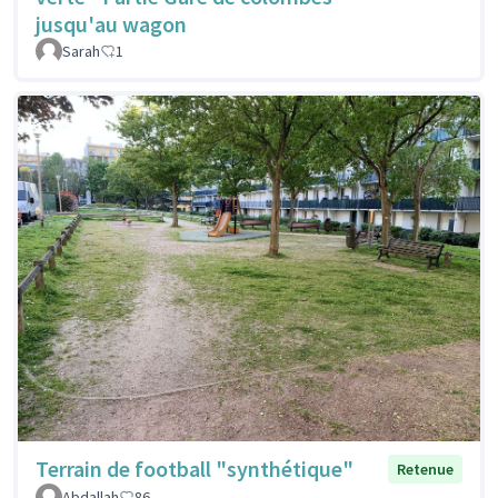
jusqu'au wagon
Sarah
1
Terrain de football "synthétique"
Retenue
Abdallah
86