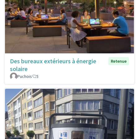
Des bureaux extérieurs à énergie
Retenue
solaire
Puchois
5