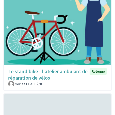
Le stand'bike - l'atelier ambulant de
Retenue
réparation de vélos
Younes EL ATFI
8