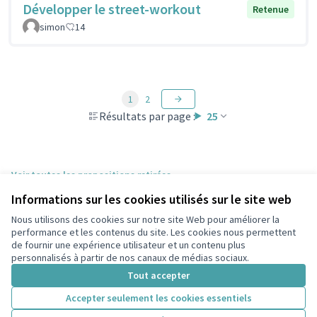
Développer le street-workout
Retenue
simon
14
1
2
Résultats par page :
25
Voir toutes les propositions retirées
Informations sur les cookies utilisés sur le site web
Nous utilisons des cookies sur notre site Web pour améliorer la
Conditions d'utilisation
performance et les contenus du site. Les cookies nous permettent
Paramètres des cookies
de fournir une expérience utilisateur et un contenu plus
participons.colombes.fr sur Facebook
personnalisés à partir de nos canaux de médias sociaux.
(Lien externe)
Tout accepter
Accepter seulement les cookies essentiels
Licence Cre
(Lien extern