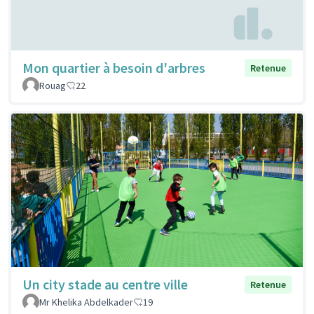
Mon quartier à besoin d'arbres
Retenue
Rouag
22
Un city stade au centre ville
Retenue
Mr Khelika Abdelkader
19