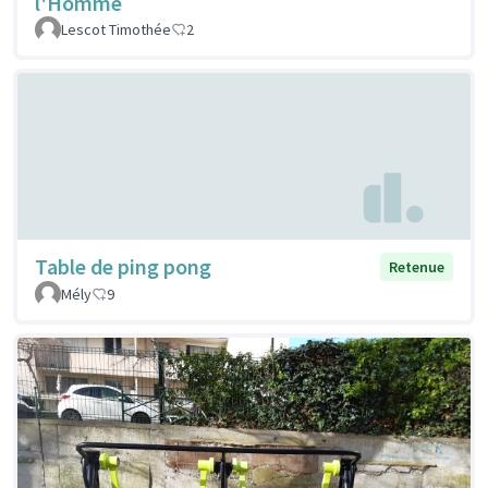
l'Homme
Lescot Timothée
2
Table de ping pong
Retenue
Mély
9