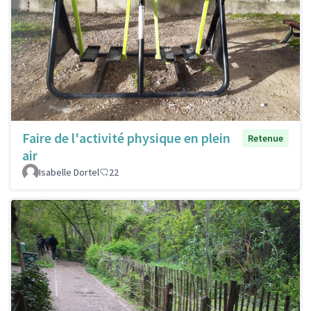
Faire de l'activité physique en plein
Retenue
air
Isabelle Dortel
22