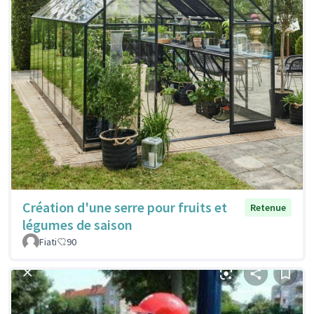
Création d'une serre pour fruits et
Retenue
légumes de saison
Fiati
90