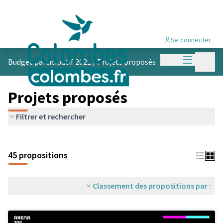
Se connecter
Menu princi
Menu p
Budget participatif 2021
/
Projets proposés
Projets proposés
Filtrer et rechercher
45 propositions
Classement des propositions par :