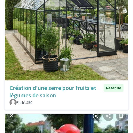
Création d'une serre pour fruits et
Retenue
légumes de saison
Fiati
90