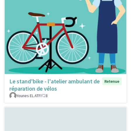
Le stand'bike - l'atelier ambulant de
Retenue
réparation de vélos
Younes EL ATFI
8