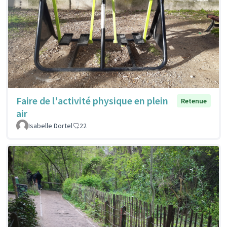
Faire de l'activité physique en plein
Retenue
air
Isabelle Dortel
22