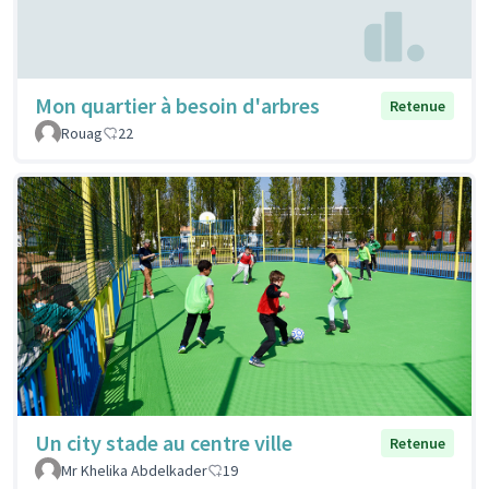
Mon quartier à besoin d'arbres
Retenue
Rouag
22
Un city stade au centre ville
Retenue
Mr Khelika Abdelkader
19