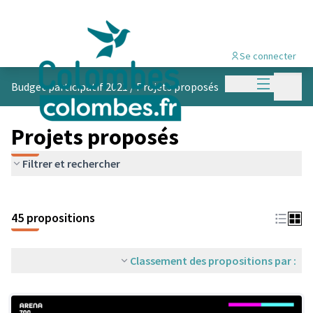
Se connecter
Menu princi
Menu p
Budget participatif 2021
/
Projets proposés
Projets proposés
Filtrer et rechercher
45 propositions
Classement des propositions par :