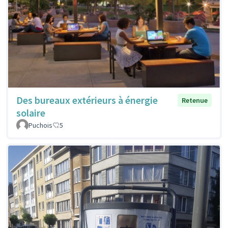
Des bureaux extérieurs à énergie
Retenue
solaire
Puchois
5