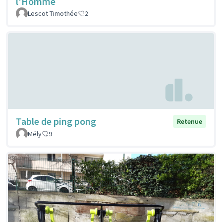
l'Homme
Lescot Timothée
2
Table de ping pong
Retenue
Mély
9