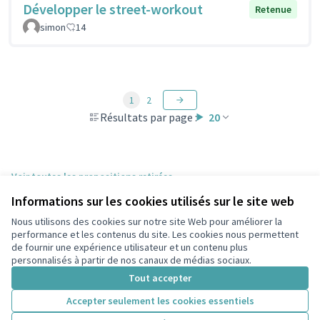
Développer le street-workout
Retenue
simon
14
1
2
Résultats par page :
20
Voir toutes les propositions retirées
Informations sur les cookies utilisés sur le site web
Nous utilisons des cookies sur notre site Web pour améliorer la
Conditions d'utilisation
performance et les contenus du site. Les cookies nous permettent
Paramètres des cookies
de fournir une expérience utilisateur et un contenu plus
participons.colombes.fr sur Facebook
personnalisés à partir de nos canaux de médias sociaux.
(Lien externe)
Tout accepter
Accepter seulement les cookies essentiels
Licence Cre
(Lien extern