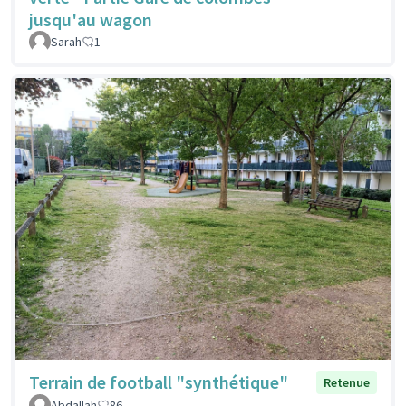
jusqu'au wagon
Sarah
1
Terrain de football "synthétique"
Retenue
Abdallah
86