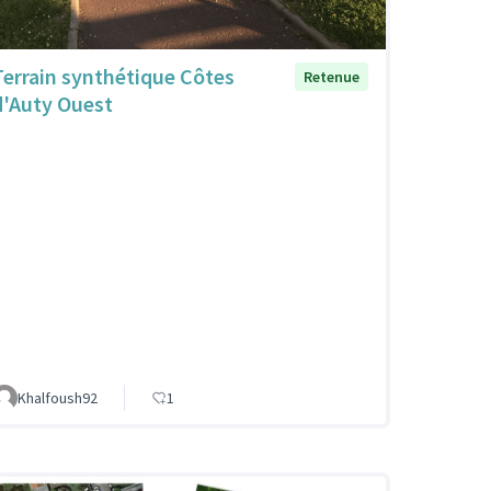
Terrain synthétique Côtes
Retenue
d'Auty Ouest
Khalfoush92
1