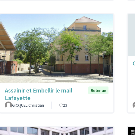
Assainir et Embellir le mail
Retenue
Lafayette
GICQUEL Christian
23