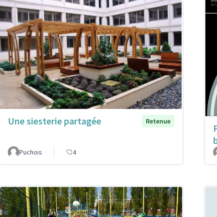
Une siesterie partagée
Retenue
Puchois
4