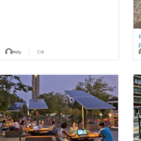
p
Mély
9