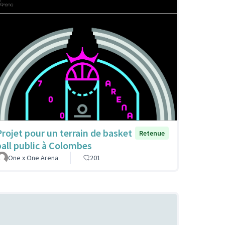
Projet pour un terrain de basket
Retenue
ball public à Colombes
One x One Arena
201