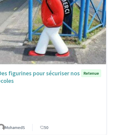
Des figurines pour sécuriser nos
Retenue
écoles
MohamedS
50