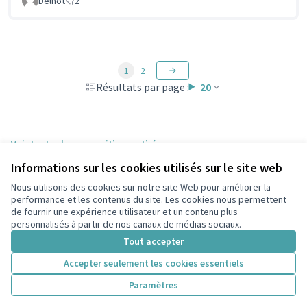
Delnot
2
1
2
Résultats par page :
20
Voir toutes les propositions retirées
Informations sur les cookies utilisés sur le site web
Nous utilisons des cookies sur notre site Web pour améliorer la
Conditions d'utilisation
performance et les contenus du site. Les cookies nous permettent
Paramètres des cookies
de fournir une expérience utilisateur et un contenu plus
participons.colombes.fr sur Facebook
personnalisés à partir de nos canaux de médias sociaux.
(Lien externe)
Tout accepter
Accepter seulement les cookies essentiels
Licence Cre
(Lien extern
Paramètres
(Lien externe)
Site réalisé grâce au
logiciel libre Decidim
.
(Lien externe)