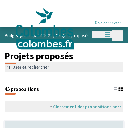
Se connecter
Menu princi
Menu p
Budget participatif 2021
/
Projets proposés
Projets proposés
Filtrer et rechercher
45 propositions
Classement des propositions par :