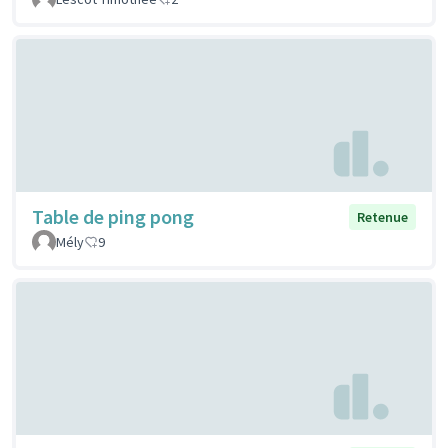
Table de ping pong
Retenue
Mély
9