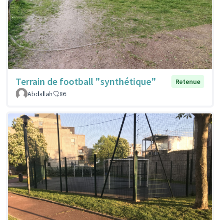
Terrain de football "synthétique"
Retenue
Abdallah
86