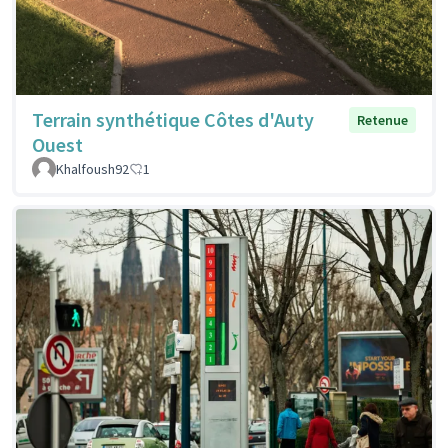
Terrain synthétique Côtes d'Auty
Retenue
Ouest
Khalfoush92
1