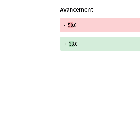
Avancement
-
50
.0
+
33
.0