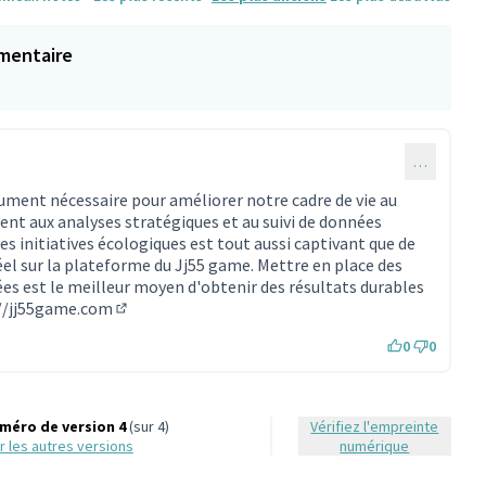
mentaire
…
lument nécessaire pour améliorer notre cadre de vie au
sent aux analyses stratégiques et au suivi de données
ces initiatives écologiques est tout aussi captivant que de
éel sur la plateforme du Jj55 game. Mettre en place des
ées est le meilleur moyen d'obtenir des résultats durables
//jj55game.com
(Lien externe)
0
0
méro de version 4
(sur 4)
Vérifiez l'empreinte
oir les autres versions
numérique