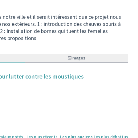
otre ville et il serait intéressant que ce projet nous
nos extérieurs. 1 : introduction des chauves souris à
 2 : Installation de bornes qui tuent les femelles
res propositions
Images
our lutter contre les moustiques
 mieux notés
Les plus récents
Les plus anciens
Les plus débattus