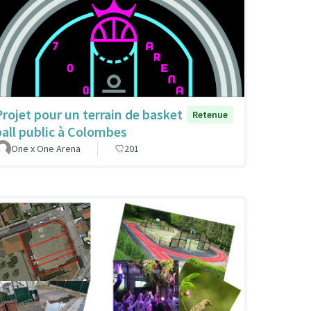
Projet pour un terrain de basket
Retenue
ball public à Colombes
One x One Arena
201