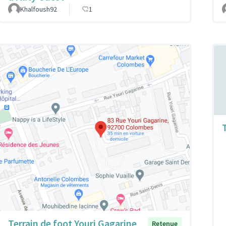
Khalfoush92
1
Terrain de foot Youri Gagarine
Retenue