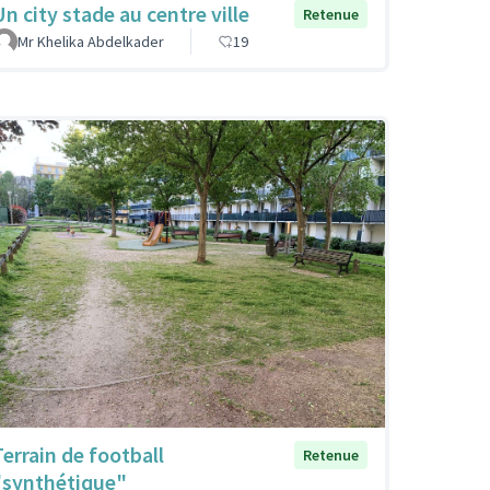
Un city stade au centre ville
Retenue
Mr Khelika Abdelkader
19
Terrain de football
Retenue
"synthétique"