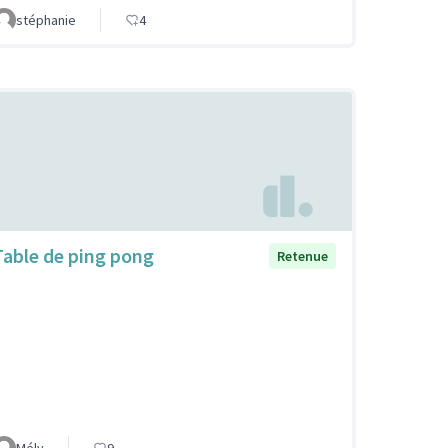
stéphanie
4
Table de ping pong
Retenue