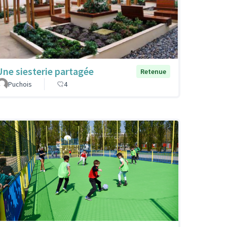
Une siesterie partagée
Retenue
Puchois
4