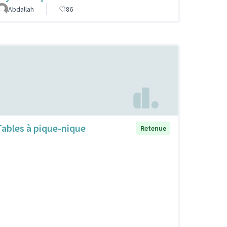
Abdallah
86
Tables à pique-nique
Retenue