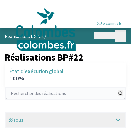
Se connecter
Menu princi
Menu p
Réalisations BP#22
/
Réalisations BP#22
État d'exécution global
100%
Rechercher des réalisations
Tous
Scope