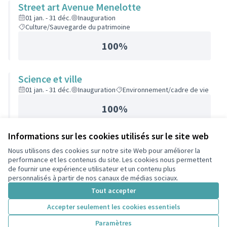
Street art Avenue Menelotte
01 jan. - 31 déc.
Inauguration
Culture/Sauvegarde du patrimoine
100%
Science et ville
01 jan. - 31 déc.
Inauguration
Environnement/cadre de vie
100%
Informations sur les cookies utilisés sur le site web
Nous utilisons des cookies sur notre site Web pour améliorer la
Conditions d'utilisation
performance et les contenus du site. Les cookies nous permettent
Paramètres des cookies
de fournir une expérience utilisateur et un contenu plus
participons.colombes.fr sur Facebook
personnalisés à partir de nos canaux de médias sociaux.
(Lien externe)
Tout accepter
Accepter seulement les cookies essentiels
Licence Cre
(Lien extern
Paramètres
(Lien externe)