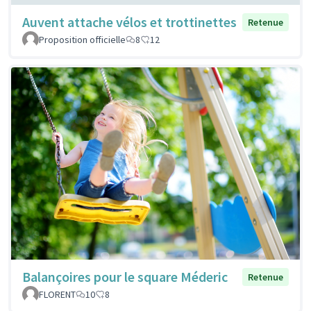
Auvent attache vélos et trottinettes
Retenue
Proposition officielle
8
12
Balançoires pour le square Méderic
Retenue
FLORENT
10
8