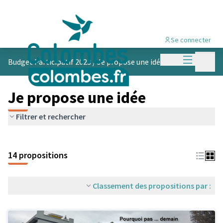
Se connecter
Menu princi
Menu p
Budget Participatif 2023
/
Je propose une idée
Je propose une idée
Filtrer et rechercher
14 propositions
Classement des propositions par :