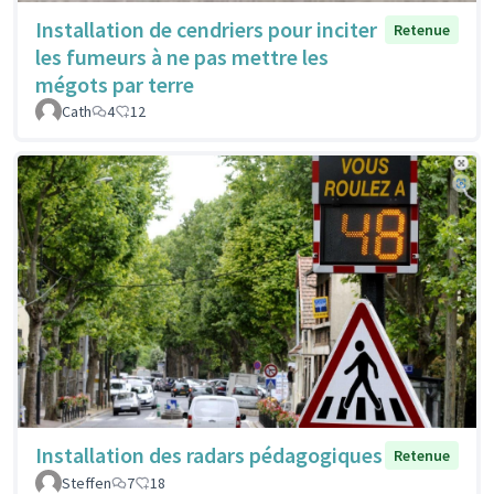
Installation de cendriers pour inciter
Retenue
les fumeurs à ne pas mettre les
mégots par terre
Cath
4
12
Installation des radars pédagogiques
Retenue
Steffen
7
18