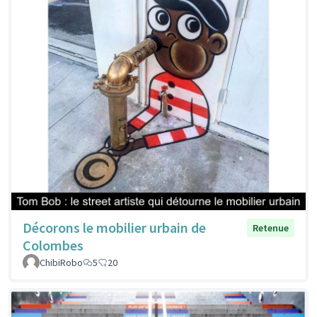
Décorons le mobilier urbain de
Retenue
Colombes
ChibiRobo
5
20