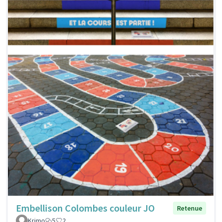
Embellison Colombes couleur JO
Retenue
Krimo
5
2