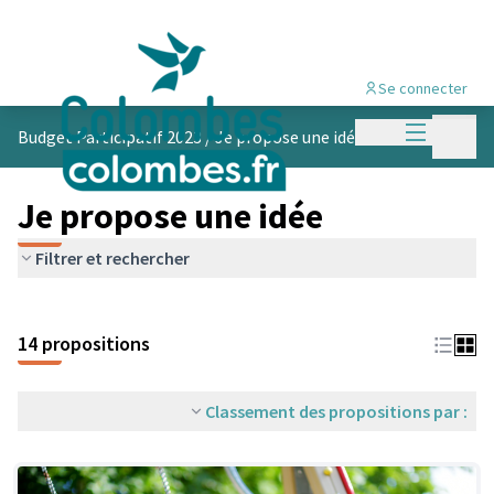
Se connecter
Menu princi
Menu p
Budget Participatif 2023
/
Je propose une idée
Je propose une idée
Filtrer et rechercher
14 propositions
Classement des propositions par :