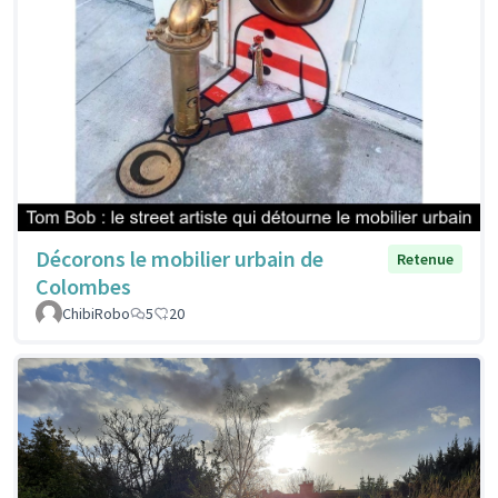
Décorons le mobilier urbain de
Retenue
Colombes
ChibiRobo
5
20