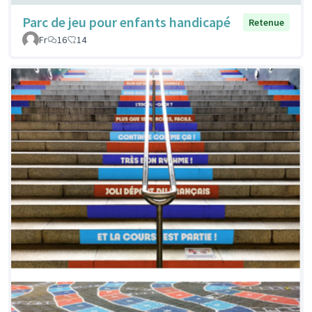
Parc de jeu pour enfants handicapé
Retenue
Fr
16
14