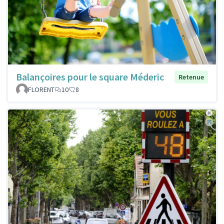
Balançoires pour le square Méderic
Retenue
FLORENT
10
8