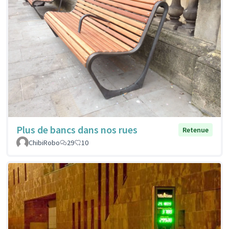
Plus de bancs dans nos rues
Retenue
ChibiRobo
29
10