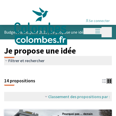
Se connecter
Menu princi
Menu p
Budget Participatif 2023
/
Je propose une idée
Je propose une idée
Filtrer et rechercher
14 propositions
Classement des propositions par :