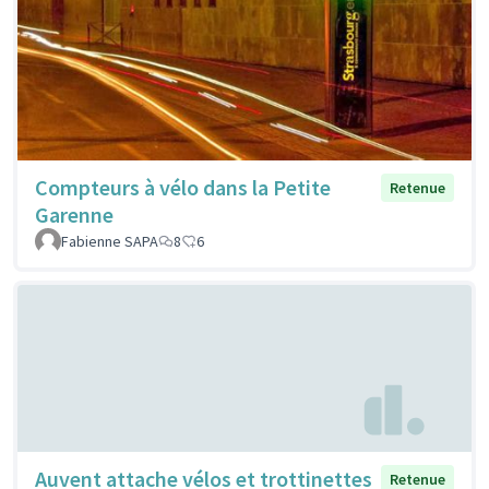
Compteurs à vélo dans la Petite
Retenue
Garenne
Fabienne SAPA
8
6
Auvent attache vélos et trottinettes
Retenue