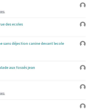
mbes
rue des ecoles
ne sans déjection canine devant lecole
lade aux fossés jean
mbes