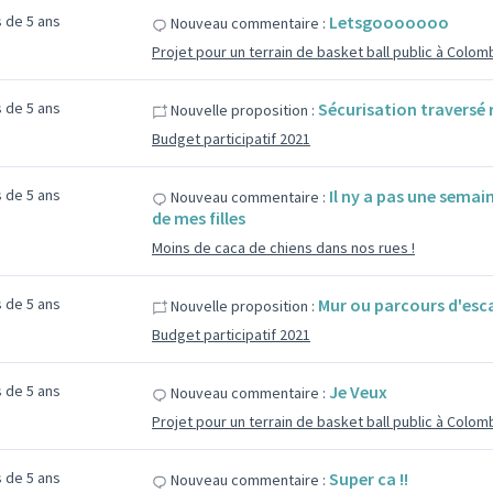
us de 5 ans
Letsgooooooo
Nouveau commentaire :
Projet pour un terrain de basket ball public à Colo
us de 5 ans
Sécurisation traversé 
Nouvelle proposition :
Budget participatif 2021
us de 5 ans
Il ny a pas une semai
Nouveau commentaire :
de mes filles
Moins de caca de chiens dans nos rues !
us de 5 ans
Mur ou parcours d'esca
Nouvelle proposition :
Budget participatif 2021
us de 5 ans
Je Veux
Nouveau commentaire :
Projet pour un terrain de basket ball public à Colo
us de 5 ans
Super ca !!
Nouveau commentaire :