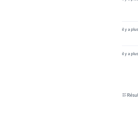
il y a pl
il y a pl
Résul