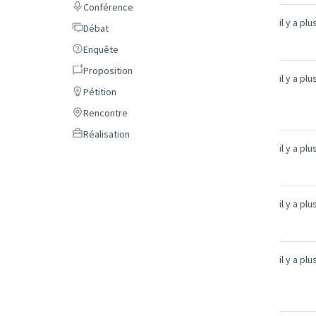
Conférence
Conférence
il y a pl
Débat
Débat
Enquête
Enquête
Proposition
Proposition
il y a pl
Pétition
Pétition
Rencontre
Rencontre
Réalisation
Réalisation
il y a pl
il y a pl
il y a pl