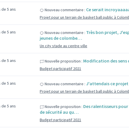
us de 5 ans
Ce serait incroyaaaa
Nouveau commentaire :
Projet pour un terrain de basket ball public à Colo
us de 5 ans
Très bon projet, J'es
Nouveau commentaire :
jeunes de colombe…
Un city stade au centre ville
us de 5 ans
Modification des sens 
Nouvelle proposition :
Budget participatif 2021
us de 5 ans
J'attendais ce projet
Nouveau commentaire :
Projet pour un terrain de basket ball public à Colo
us de 5 ans
Des ralentisseurs pour 
Nouvelle proposition :
de sécurité au qu…
Budget participatif 2021