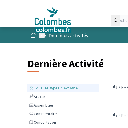
Accueil
Menu principal
/
Dernières activités
Dernière Activité
il y a pl
Tous les types d'activité
Tous les types d'activité
Article
Article
Assemblée
Assemblée
Commentaire
Commentaire
il y a pl
Concertation
Concertation