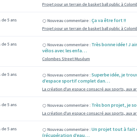
Projet pour un terrain de basket ball public à Colo
us de 5 ans
Ça va être fort !!
Nouveau commentaire :
Projet pour un terrain de basket ball public à Colo
us de 5 ans
Très bonne idée ! J a
Nouveau commentaire :
vélos avec les enfa…
Colombes Street Muséum
us de 5 ans
Superbe idée, je tro
Nouveau commentaire :
d’espace sportif complet dan…
La création d'un espace consacré aux sports, aux art
us de 5 ans
Très bon projet, je s
Nouveau commentaire :
La création d'un espace consacré aux sports, aux art
us de 5 ans
Un projet tout à fait 
Nouveau commentaire :
(récupération d’eau…