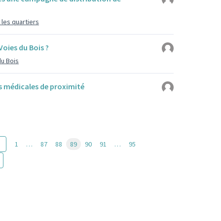
les quartiers
oies du Bois ?
du Bois
s médicales de proximité
1
…
87
88
89
90
91
…
95