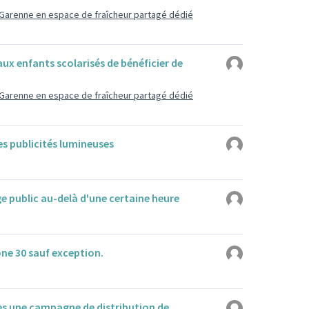
e Garenne en espace de fraîcheur partagé dédié
ux enfants scolarisés de bénéficier de
e Garenne en espace de fraîcheur partagé dédié
es publicités lumineuses
ge public au-delà d'une certaine heure
one 30 sauf exception.
nnées une campagne de distribution de