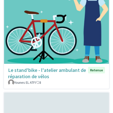
Le stand'bike - l'atelier ambulant de
Retenue
réparation de vélos
Younes EL ATFI
8