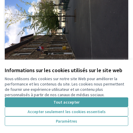
Aménagement placette école Victor
Informations sur les cookies utilisés sur le site web
Retenue
Hugo
Nous utilisons des cookies sur notre site Web pour améliorer la
performance et les contenus du site. Les cookies nous permettent
Delnot
2
de fournir une expérience utilisateur et un contenu plus
personnalisés à partir de nos canaux de médias sociaux.
Tout accepter
Accepter seulement les cookies essentiels
Paramètres