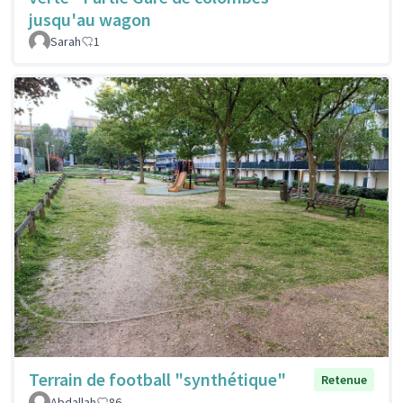
jusqu'au wagon
Sarah
1
Terrain de football "synthétique"
Retenue
Abdallah
86