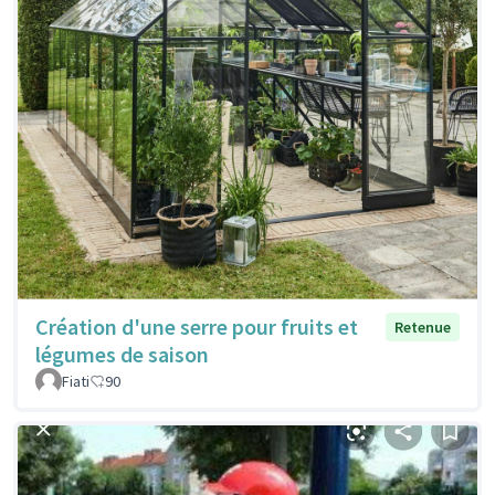
Création d'une serre pour fruits et
Retenue
légumes de saison
Fiati
90