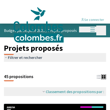
Se connecter
Menu princi
Menu p
Budget participatif 2021
/
Projets proposés
Projets proposés
Filtrer et rechercher
45 propositions
Classement des propositions par :