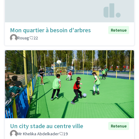
Mon quartier à besoin d'arbres
Retenue
Rouag
22
Un city stade au centre ville
Retenue
Mr Khelika Abdelkader
19