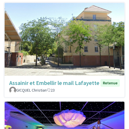
Assainir et Embellir le mail Lafayette
Retenue
GICQUEL Christian
23