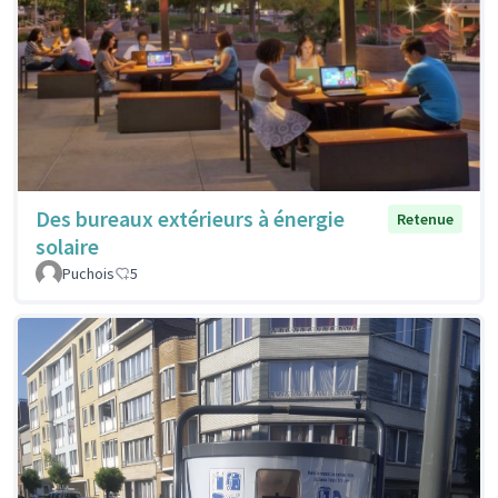
Des bureaux extérieurs à énergie
Retenue
solaire
Puchois
5