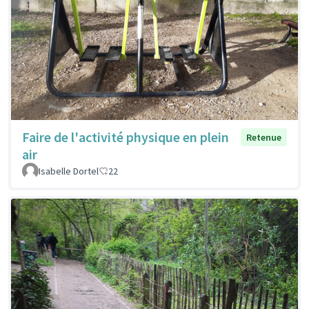
Faire de l'activité physique en plein
Retenue
air
Isabelle Dortel
22