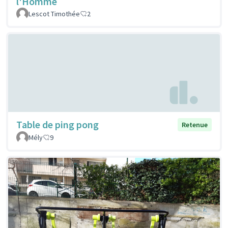
l'Homme
Lescot Timothée
2
Table de ping pong
Retenue
Mély
9