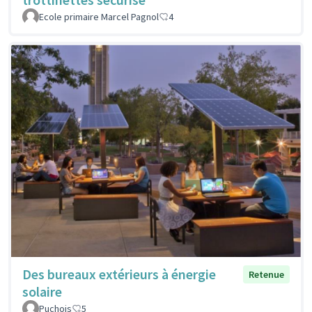
Ecole primaire Marcel Pagnol
4
Des bureaux extérieurs à énergie
Retenue
solaire
Puchois
5