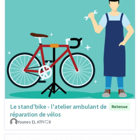
Le stand'bike - l'atelier ambulant de
Retenue
réparation de vélos
Younes EL ATFI
8