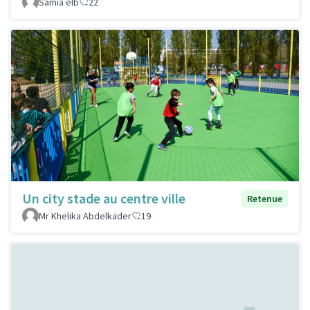
Samia elb
22
Un city stade au centre ville
Retenue
Mr Khelika Abdelkader
19