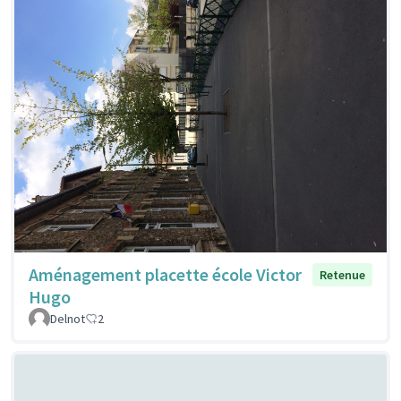
Aménagement placette école Victor
Retenue
Hugo
Delnot
2