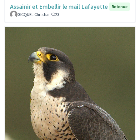
Assainir et Embellir le mail Lafayette
Retenue
GICQUEL Christian
23