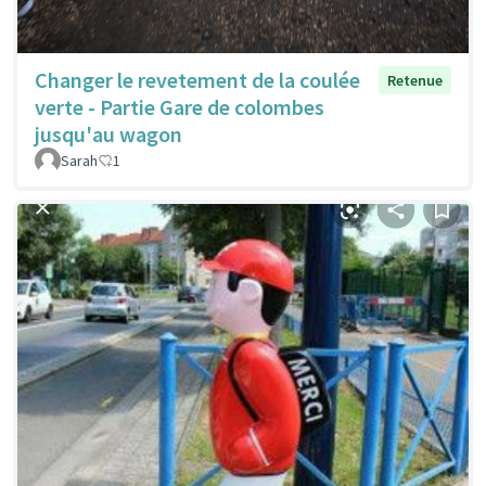
Changer le revetement de la coulée
Retenue
verte - Partie Gare de colombes
jusqu'au wagon
Sarah
1