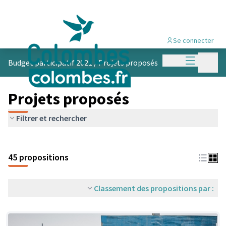
Se connecter
Menu princi
Menu p
Budget participatif 2021
/
Projets proposés
Projets proposés
Filtrer et rechercher
45 propositions
Classement des propositions par :