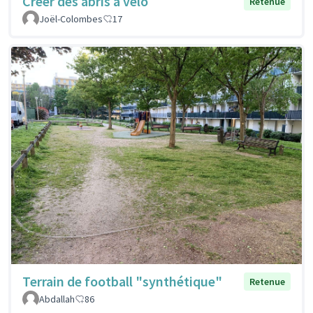
Créer des abris à vélo
Retenue
Joël-Colombes
17
Terrain de football "synthétique"
Retenue
Abdallah
86