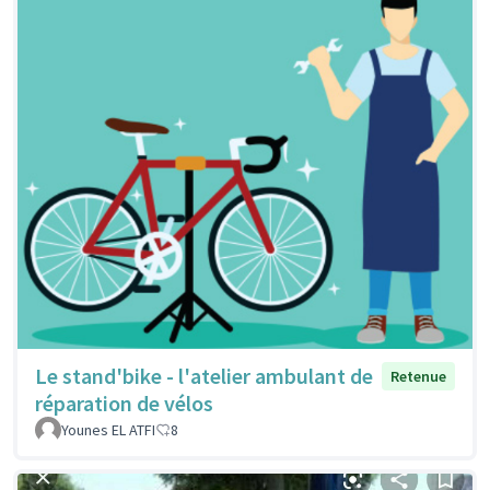
Le stand'bike - l'atelier ambulant de
Retenue
réparation de vélos
Younes EL ATFI
8