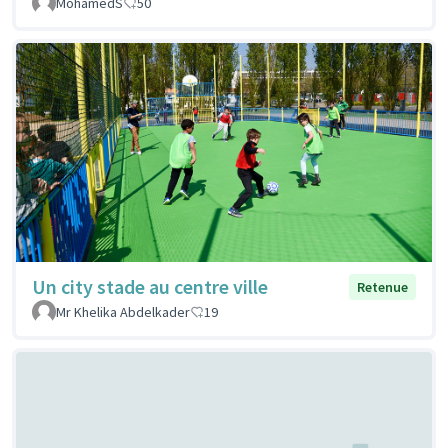
MohamedS
50
Un city stade au centre ville
Retenue
Mr Khelika Abdelkader
19