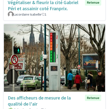
Végétaliser & fleurir la cité Gabriel
Retenue
Péri et assainir coté Franprix.
Lacordaire Isabelle
1
Des afficheurs de mesure de la
Retenue
qualité de l'air