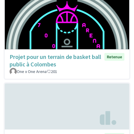
Projet pour un terrain de basket ball
Retenue
public à Colombes
One x One Arena
201