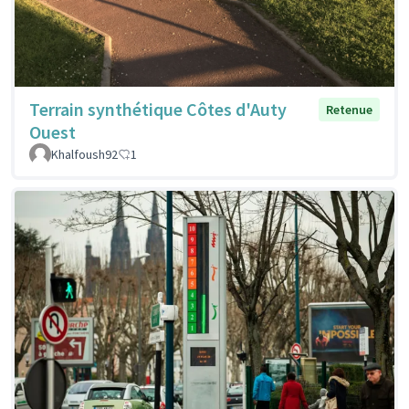
Terrain synthétique Côtes d'Auty
Retenue
Ouest
Khalfoush92
1