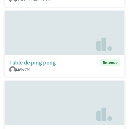
Table de ping pong
Retenue
Mély
9