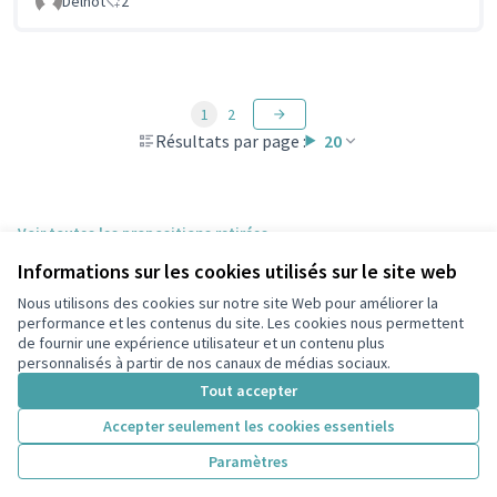
Delnot
2
1
2
Résultats par page :
20
Voir toutes les propositions retirées
Informations sur les cookies utilisés sur le site web
Nous utilisons des cookies sur notre site Web pour améliorer la
Conditions d'utilisation
performance et les contenus du site. Les cookies nous permettent
Paramètres des cookies
de fournir une expérience utilisateur et un contenu plus
participons.colombes.fr sur Facebook
personnalisés à partir de nos canaux de médias sociaux.
(Lien externe)
Tout accepter
Accepter seulement les cookies essentiels
Licence Cre
(Lien extern
Paramètres
(Lien externe)
Site réalisé grâce au
logiciel libre Decidim
.
(Lien externe)