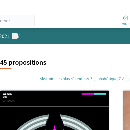
Aide
Menu utilisateur
 2021
/
45 propositions
Aléatoire
Les plus récentes
A-Z (alphabétique)
Z-A (a