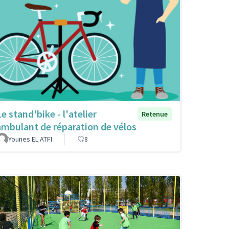
e stand'bike - l'atelier
Retenue
ambulant de réparation de vélos
Younes EL ATFI
8