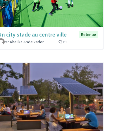
Un city stade au centre ville
Retenue
Mr Khelika Abdelkader
19