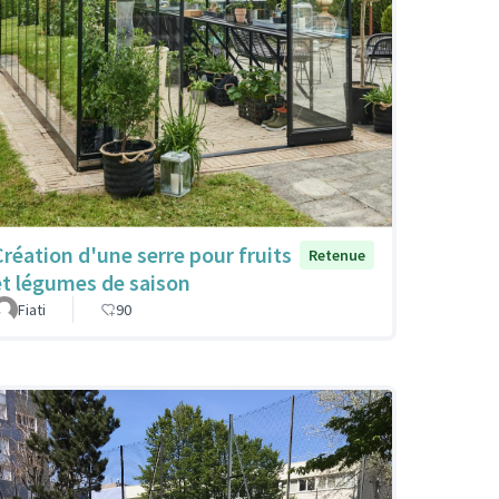
Création d'une serre pour fruits
Retenue
et légumes de saison
Fiati
90