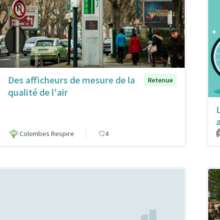
Des afficheurs de mesure de la
Retenue
qualité de l'air
L
Colombes Respire
4