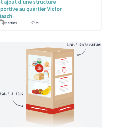
et ajout d'une structure
sportive au quartier Victor
Basch
Martins
79