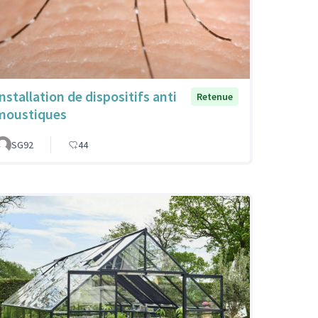
Installation de dispositifs anti
Retenue
moustiques
SG92
44