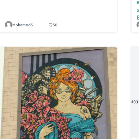
MohamedS
50