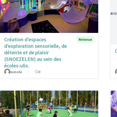
Création d’espaces
Retenue
d’exploration sensorielle, de
détente et de plaisir
(SNOEZELEN) au sein des
écoles-ulis.
wassila
0