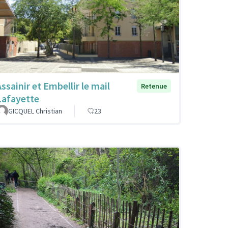
ssainir et Embellir le mail
Retenue
Lafayette
GICQUEL Christian
23