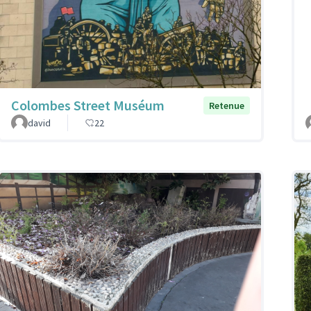
Colombes Street Muséum
Retenue
david
22