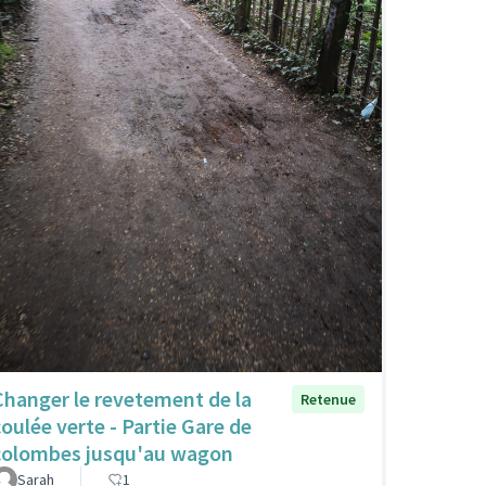
Changer le revetement de la
Retenue
coulée verte - Partie Gare de
colombes jusqu'au wagon
Sarah
1