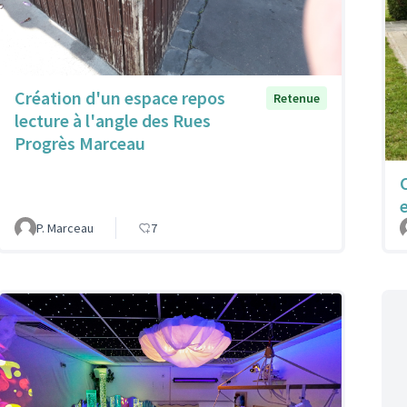
Création d'un espace repos
Retenue
lecture à l'angle des Rues
Progrès Marceau
P. Marceau
7