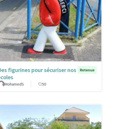
Des figurines pour sécuriser nos
Retenue
écoles
MohamedS
50