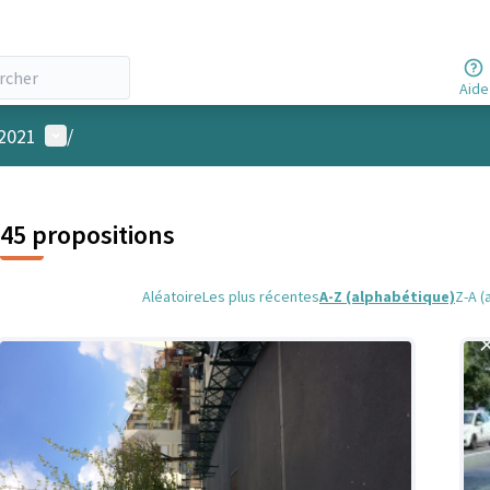
Aide
Menu utilisateur
 2021
/
45 propositions
Aléatoire
Les plus récentes
A-Z (alphabétique)
Z-A (