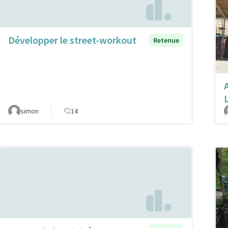
Développer le street-workout
Retenue
A
simon
14