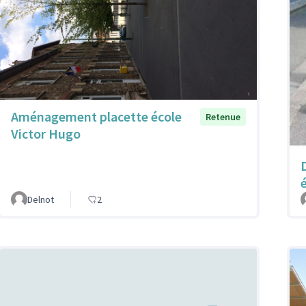
Aménagement placette école
Retenue
Victor Hugo
Delnot
2