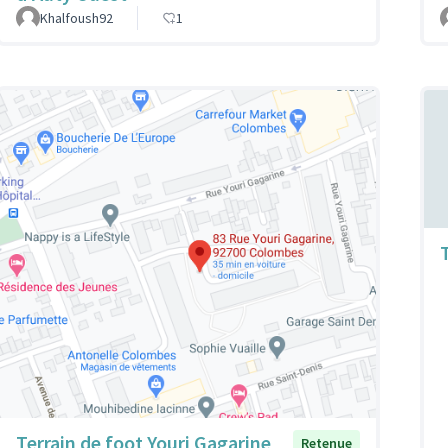
Khalfoush92
1
Terrain de foot Youri Gagarine
Retenue