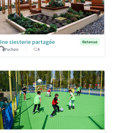
Une siesterie partagée
Retenue
Puchois
4