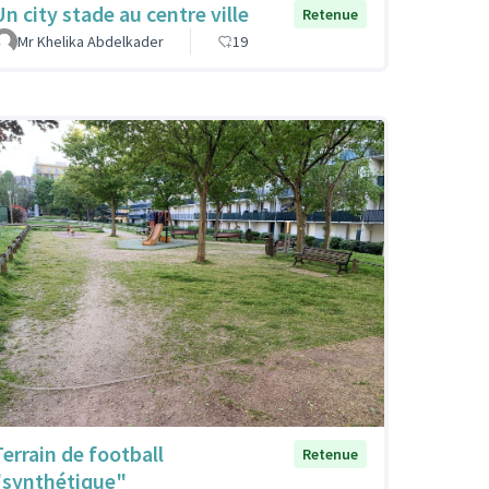
Un city stade au centre ville
Retenue
Mr Khelika Abdelkader
19
Terrain de football
Retenue
"synthétique"