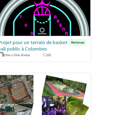
Projet pour un terrain de basket
Retenue
ball public à Colombes
One x One Arena
201