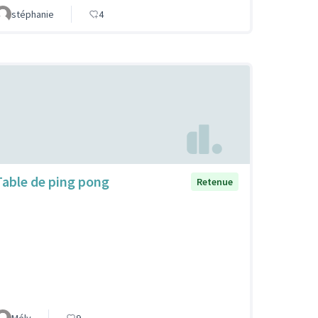
stéphanie
4
Table de ping pong
Retenue