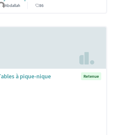
Abdallah
86
Tables à pique-nique
Retenue