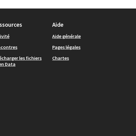
ssources
Aide
ivité
Aide générale
ncontres
Pages légales
écharger les fichiers
Chartes
en Data