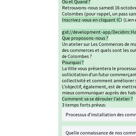
Où et Quand ?
Retrouvons-nous samedi 16 octobre, d
Colombes (pour rappel, un pass sani
Inscrivez-vous en cliquant IC
I (Lien
gid://development-app/Decidim::Ha
Que proposons-nous ?
Un atelier sur Les Commerces de ma 
des commerces et quels sont les ou
de Colombes ?
Pourquoi ?
La Ville vous présentera le processus
sollicitation d’un futur commerçant
collectivité et comment améliorer 
L’objectif, également, est de mettr
mieux communiquer auprès des habi
Comment va se dérouler l’atelier ?
3 temps forts prévus:
Processus d’installation des co
Quelle connaissance de nos comme