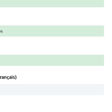
es
rançais)