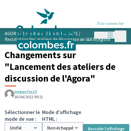
Se connecter
Menu princi
AGORA - 1e édition - 16 octobre 2021
/
Menu p
Restitution des ateliers de discussion de l&#39;Agora
Changements sur
"Lancement des ateliers de
discussion de l'Agora"
meganfox19
28/04/2022 09:21
Sélectionner le
Mode d'affichage
mode de vue :
HTML :
Basculer l’affichage