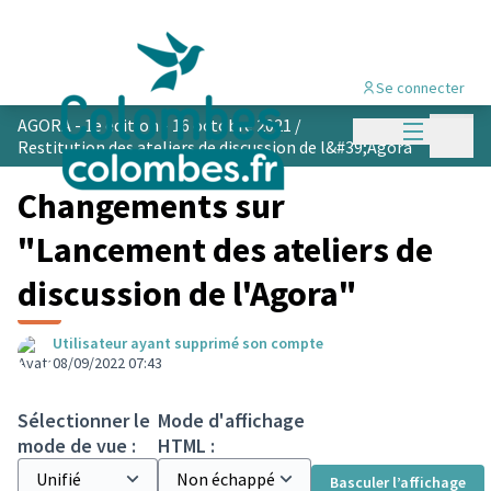
Se connecter
Menu princi
AGORA - 1e édition - 16 octobre 2021
/
Menu p
Restitution des ateliers de discussion de l&#39;Agora
Changements sur
"Lancement des ateliers de
discussion de l'Agora"
Utilisateur ayant supprimé son compte
08/09/2022 07:43
Sélectionner le
Mode d'affichage
mode de vue :
HTML :
Basculer l’affichage