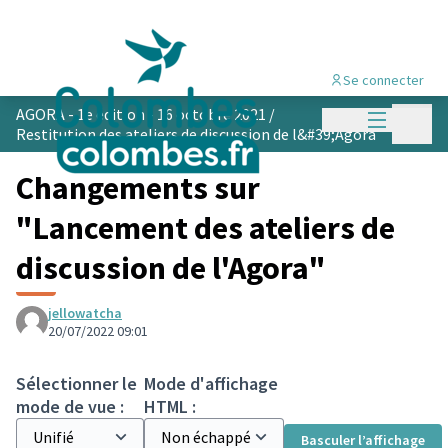
Se connecter
Menu princi
AGORA - 1e édition - 16 octobre 2021
/
Menu p
Restitution des ateliers de discussion de l&#39;Agora
Changements sur
"Lancement des ateliers de
discussion de l'Agora"
jellowatcha
20/07/2022 09:01
Sélectionner le
Mode d'affichage
mode de vue :
HTML :
Basculer l’affichage