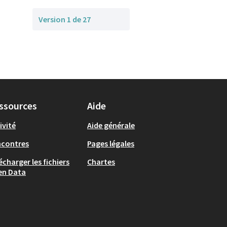
Version 1 de 27
ssources
Aide
ivité
Aide générale
ncontres
Pages légales
écharger les fichiers
Chartes
en Data