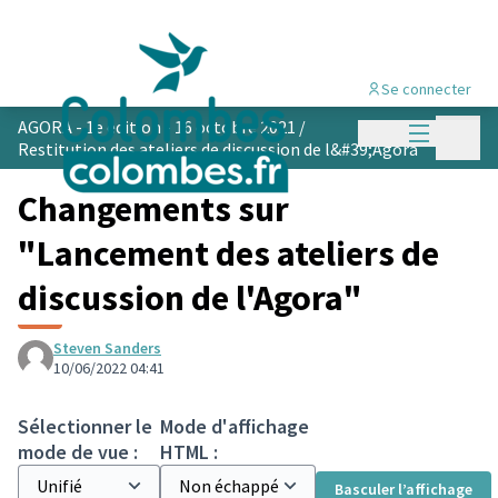
Se connecter
Menu princi
AGORA - 1e édition - 16 octobre 2021
/
Menu p
Restitution des ateliers de discussion de l&#39;Agora
Changements sur
"Lancement des ateliers de
discussion de l'Agora"
Steven Sanders
10/06/2022 04:41
Sélectionner le
Mode d'affichage
mode de vue :
HTML :
Basculer l’affichage