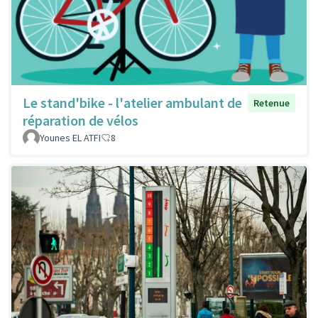
Le stand'bike - l'atelier ambulant de
Retenue
réparation de vélos
Younes EL ATFI
8