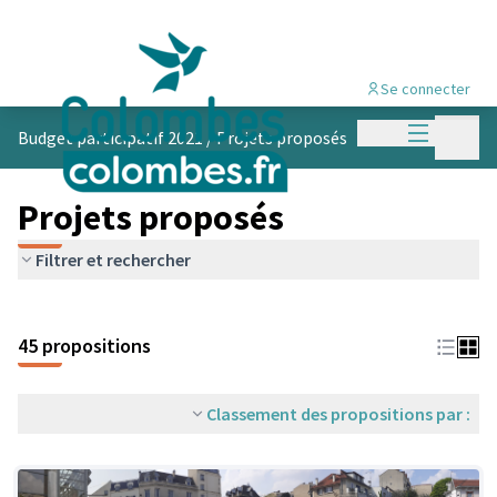
Se connecter
Menu princi
Menu p
Budget participatif 2021
/
Projets proposés
Projets proposés
Filtrer et rechercher
45 propositions
Classement des propositions par :