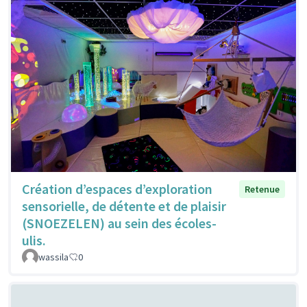
Création d’espaces d’exploration
Retenue
sensorielle, de détente et de plaisir
(SNOEZELEN) au sein des écoles-
ulis.
wassila
0