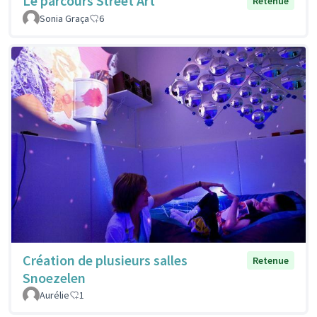
Le parcours Street Art
Retenue
Sonia Graça
6
Création de plusieurs salles
Retenue
Snoezelen
Aurélie
1