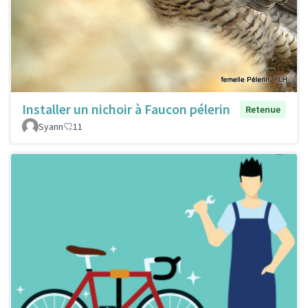
Installer un nichoir à Faucon pélerin
Retenue
Syann
11