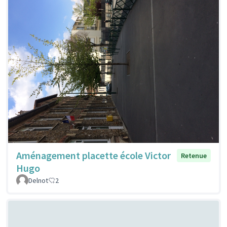
Aménagement placette école Victor
Retenue
Hugo
Delnot
2