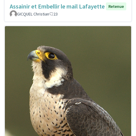
Assainir et Embellir le mail Lafayette
Retenue
GICQUEL Christian
23