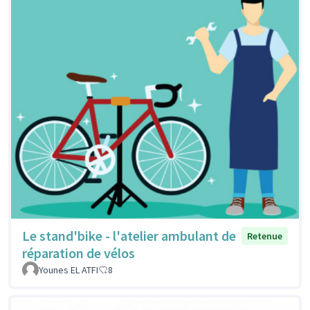
Le stand'bike - l'atelier ambulant de
Retenue
réparation de vélos
Younes EL ATFI
8