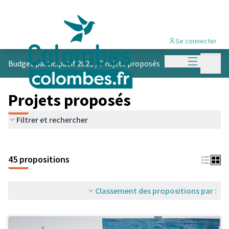
Se connecter
Menu princi
Menu p
Budget participatif 2021
/
Projets proposés
Projets proposés
Filtrer et rechercher
45 propositions
Classement des propositions par :