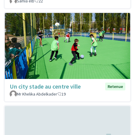
Samia elb
22
Un city stade au centre ville
Retenue
Mr Khelika Abdelkader
19