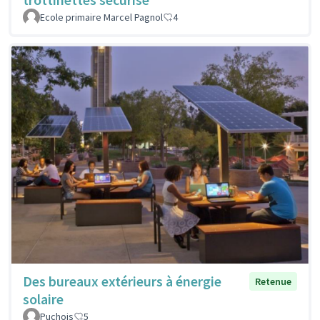
Ecole primaire Marcel Pagnol
4
Des bureaux extérieurs à énergie
Retenue
solaire
Puchois
5