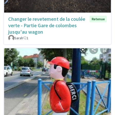
Changer le revetement de la coulée
Retenue
verte - Partie Gare de colombes
jusqu'au wagon
Sarah
1