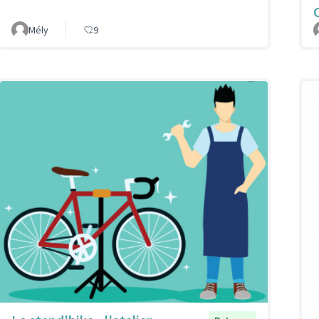
Mély
9