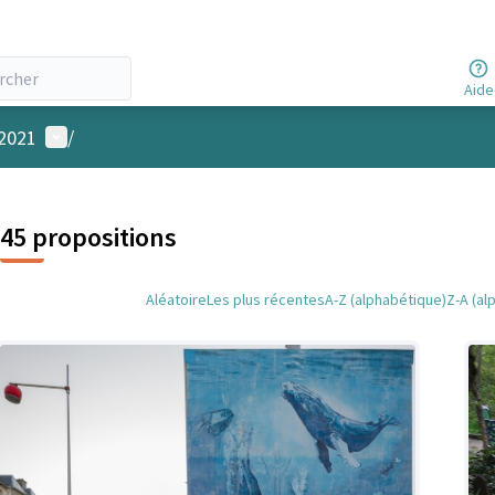
Aide
Menu utilisateur
 2021
/
45 propositions
Aléatoire
Les plus récentes
A-Z (alphabétique)
Z-A (al