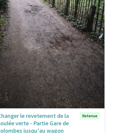
Changer le revetement de la
Retenue
coulée verte - Partie Gare de
colombes jusqu'au wagon