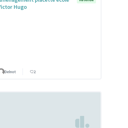
Victor Hugo
Delnot
2