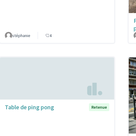
p
stéphanie
4
Table de ping pong
Retenue