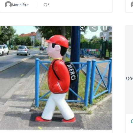
Morinière
5