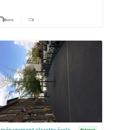
Boris
8
Aménagement placette école
Retenue