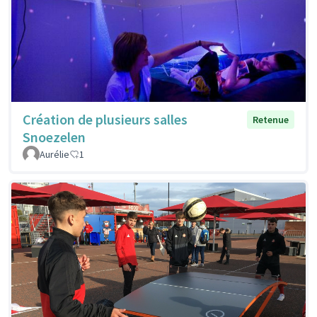
Création de plusieurs salles
Retenue
Snoezelen
Aurélie
1