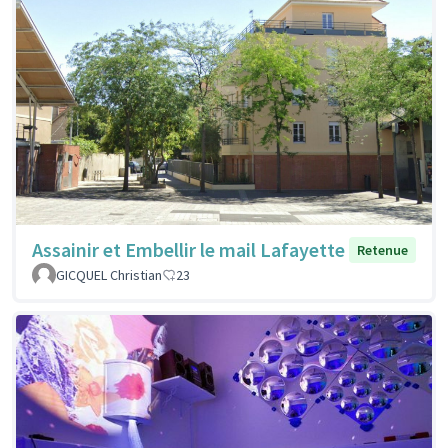
Assainir et Embellir le mail Lafayette
Retenue
GICQUEL Christian
23