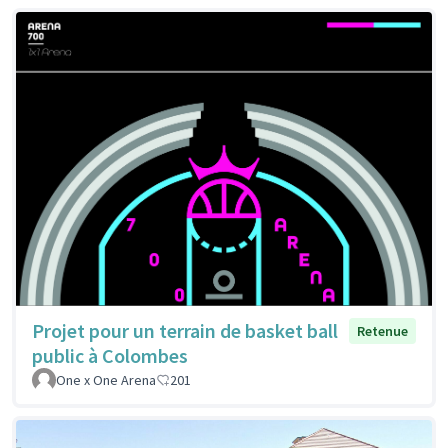
Projet pour un terrain de basket ball
Retenue
public à Colombes
One x One Arena
201