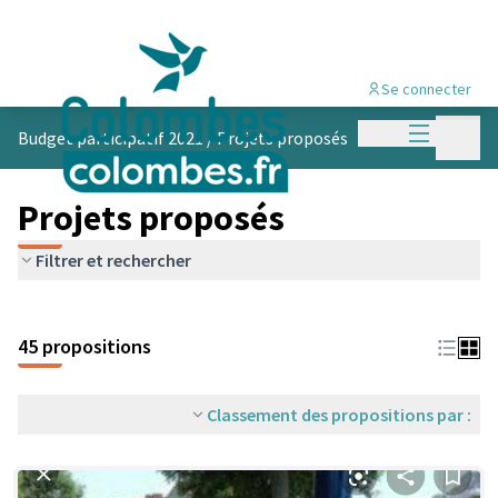
Se connecter
Menu princi
Menu p
Budget participatif 2021
/
Projets proposés
Projets proposés
Filtrer et rechercher
45 propositions
Classement des propositions par :