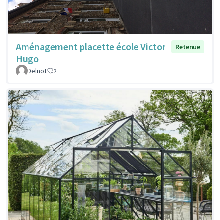
Aménagement placette école Victor
Retenue
Hugo
Delnot
2