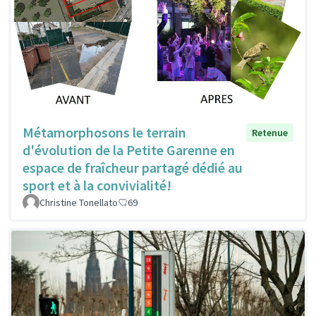
Métamorphosons le terrain
Retenue
d'évolution de la Petite Garenne en
espace de fraîcheur partagé dédié au
sport et à la convivialité!
Christine Tonellato
69