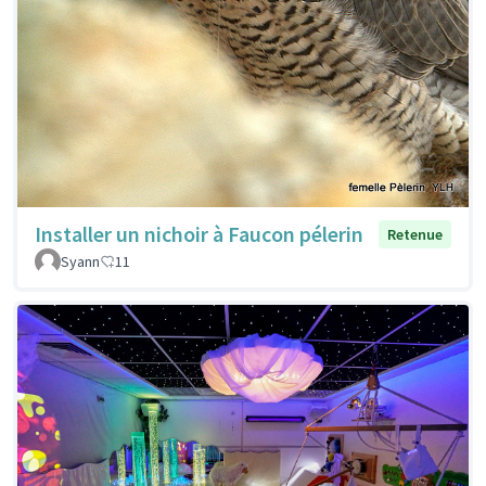
Installer un nichoir à Faucon pélerin
Retenue
Syann
11