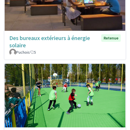
Des bureaux extérieurs à énergie
Retenue
solaire
Puchois
5