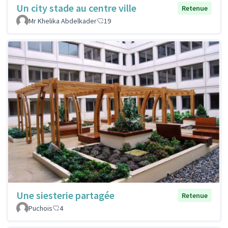
Un city stade au centre ville
Retenue
Mr Khelika Abdelkader
19
Une siesterie partagée
Retenue
Puchois
4