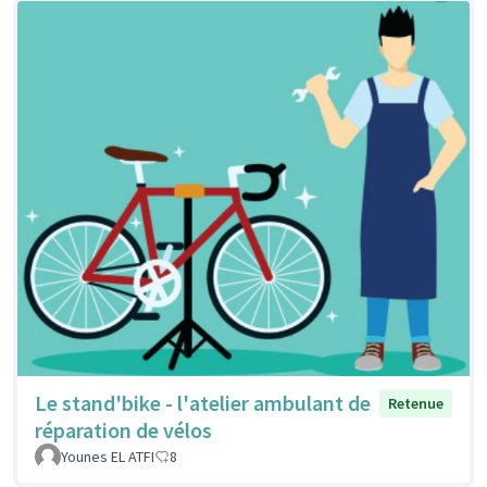
Le stand'bike - l'atelier ambulant de
Retenue
réparation de vélos
Younes EL ATFI
8